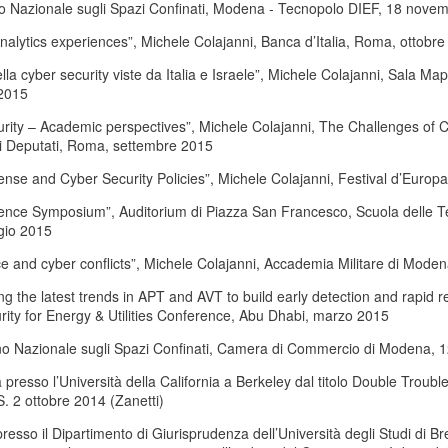
 Nazionale sugli Spazi Confinati, Modena - Tecnopolo DIEF, 18 nove
nalytics experiences”, Michele Colajanni, Banca d’Italia, Roma, ottobr
ella cyber security viste da Italia e Israele”, Michele Colajanni, Sal
2015
rity – Academic perspectives”, Michele Colajanni, The Challenges of Cyb
 Deputati, Roma, settembre 2015
nse and Cyber Security Policies”, Michele Colajanni, Festival d’Euro
ence Symposium”, Auditorium di Piazza San Francesco, Scuola delle Te
gio 2015
 and cyber conflicts”, Michele Colajanni, Accademia Militare di Moden
ing the latest trends in APT and AVT to build early detection and rapid
ity for Energy & Utilities Conference, Abu Dhabi, marzo 2015
o Nazionale sugli Spazi Confinati, Camera di Commercio di Modena,
presso l’Università della California a Berkeley dal titolo Double Troub
S. 2 ottobre 2014 (Zanetti)
resso il Dipartimento di Giurisprudenza dell’Università degli Studi di Bres