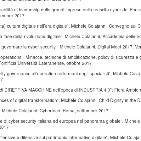
abilità di leadership delle grandi imprese nella crescita cyber del Pae
vembre 2017
a) cultura digitale nell’era digitale”, Michele Colajanni, Convegno su
 fase della rivoluzione digitale”, Michele Colajanni, Accademia delle
 governare la cyber security”, Michele Colajanni, Digital Meet 2017, V
 operations - Minacce, tecniche di amplificazione, policy di sicurezza 
Pontificia Università Lateranense, ottobre 2017
rity governance all’operation nelle mani degli specialisti”, Michele Co
17
i di DIRETTIVA MACCHINE nell’epoca di INDUSTRIA 4.0”; Fiera Ambien
es of digital transformation”, Michele Colajanni, Child Dignity in the 
”, Michele Colajanni, Cybertech, Roma, settembre 2017
ie di cyber security italiana ed europea nel panorama globale”, Michel
2017
fensive e difensive sul patrimonio informativo digitale”, Michele Cola