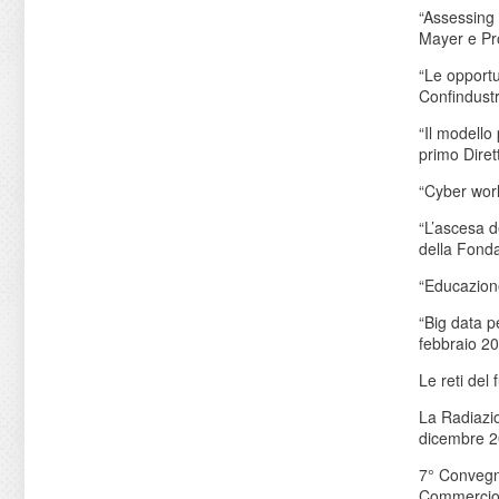
“Assessing 
Mayer e Pro
“Le opportu
Confindust
“Il modello
primo Diret
“Cyber worl
“L’ascesa de
della Fond
“Educazione
“Big data p
febbraio 2
Le reti del
La Radiazio
dicembre 2
7° Convegno
Commercio