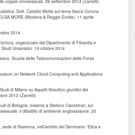
elle coppie omosessuali. 26 settembre 2014 (Zanetti)
repubblica, Dott. Cataldo Motta sul tema Sacra Corona
 di ELSA MORE (Modena & Reggio Emilia). 11 aprile
ttobre 2014
tortura, organizzato dal Dipartimento di Filosofia e
 Studi Umanistici. 19 ottobre 2014
esco, Scuola delle Telecomunicazioni delle Forze
ymposium on Network Cloud Computing and Applications
tudi di Milano su Aspetti filosofico-giuridici del
mbre 2013 (Zanetti)
 Studi di Bologna, insieme a Stefano Canestrari, sul
o sessuale: il dibattito di ambiente anglosassone. 20
a, sede di Ravenna, nell’ambito del Seminario “Etica e