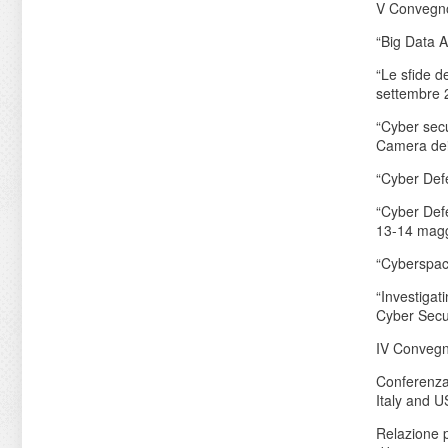
V Convegno
“Big Data A
“Le sfide d
settembre 
“Cyber secu
Camera dei
“Cyber Defe
“Cyber Def
13-14 mag
“Cyberspace
“Investigat
Cyber Secur
IV Convegn
Conferenza 
Italy and U
Relazione p