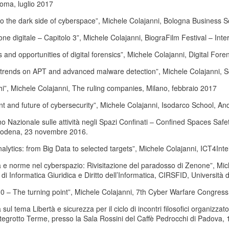
oma, luglio 2017
o the dark side of cyberspace”, Michele Colajanni, Bologna Business 
ione digitale – Capitolo 3”, Michele Colajanni, BiograFilm Festival – Int
 and opportunities of digital forensics”, Michele Colajanni, Digital F
 trends on APT and advanced malware detection”, Michele Colajanni, Sc
hi”, Michele Colajanni, The ruling companies, Milano, febbraio 2017
t and future of cybersecurity”, Michele Colajanni, Isodarco School, A
o Nazionale sulle attività negli Spazi Confinati – Confined Spaces Sa
odena, 23 novembre 2016.
nalytics: from Big Data to selected targets”, Michele Colajanni, ICT4I
 e norme nel cyberspazio: Rivisitazione del paradosso di Zenone”, Mi
 di Informatica Giuridica e Diritto dell’Informatica, CIRSFID, Universit
.0 – The turning point”, Michele Colajanni, 7th Cyber Warfare Congress 
sul tema Libertà e sicurezza per il ciclo di incontri filosofici organizza
tegrotto Terme, presso la Sala Rossini del Caffè Pedrocchi di Padova, 