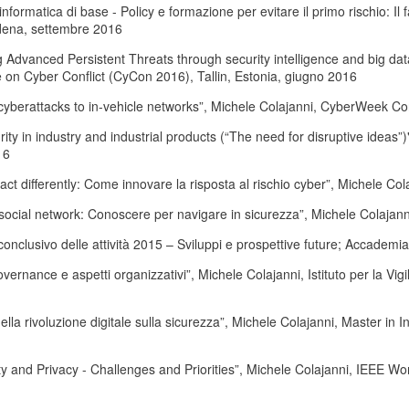
informatica di base - Policy e formazione per evitare il primo rischio: I
dena, settembre 2016
 Advanced Persistent Threats through security intelligence and big dat
on Cyber Conflict (CyCon 2016), Tallin, Estonia, giugno 2016
cyberattacks to in-vehicle networks”, Michele Colajanni, CyberWeek Co
ity in industry and industrial products (“The need for disruptive ideas
16
act differently: Come innovare la risposta al rischio cyber”, Michele C
 social network: Conoscere per navigare in sicurezza”, Michele Colajan
nclusivo delle attività 2015 – Sviluppi e prospettive future; Accademi
overnance e aspetti organizzativi”, Michele Colajanni, Istituto per la Vi
della rivoluzione digitale sulla sicurezza”, Michele Colajanni, Master in 
ty and Privacy - Challenges and Priorities”, Michele Colajanni, IEEE W