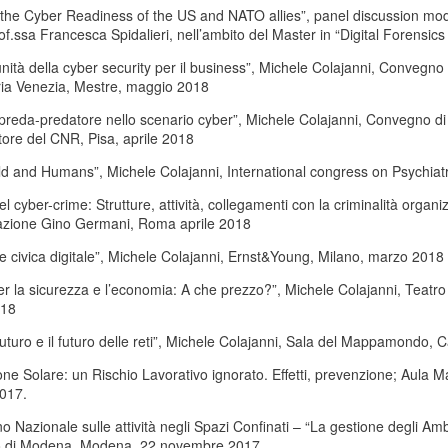
the Cyber Readiness of the US and NATO allies”, panel discussion mode
f.ssa Francesca Spidalieri, nell’ambito del Master in “Digital Forensic
nità della cyber security per il business”, Michele Colajanni, Convegno C
ria Venezia, Mestre, maggio 2018
 preda-predatore nello scenario cyber”, Michele Colajanni, Convegno di 
tore del CNR, Pisa, aprile 2018
d and Humans”, Michele Colajanni, International congress on Psychiatry
l cyber-crime: Strutture, attività, collegamenti con la criminalità organiz
azione Gino Germani, Roma aprile 2018
 civica digitale”, Michele Colajanni, Ernst&Young, Milano, marzo 2018
er la sicurezza e l’economia: A che prezzo?”, Michele Colajanni, Teatro 
018
 futuro e il futuro delle reti”, Michele Colajanni, Sala del Mappamond
ne Solare: un Rischio Lavorativo ignorato. Effetti, prevenzione; Aula 
017.
 Nazionale sulle attività negli Spazi Confinati – “La gestione degli Am
 di Modena, Modena, 22 novembre 2017