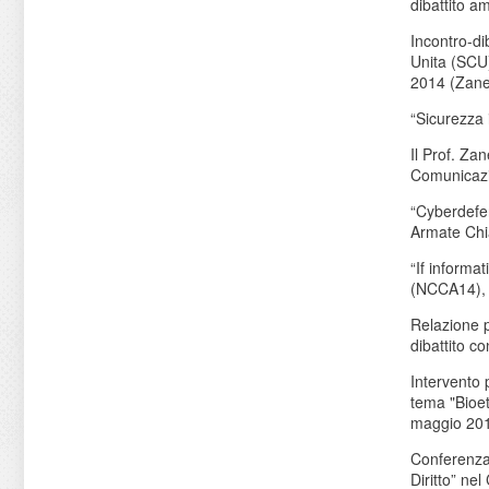
dibattito a
Incontro-di
Unita (SCU)
2014 (Zanet
“Sicurezza 
Il Prof. Za
Comunicazio
“Cyberdefe
Armate Chi
“If inform
(NCCA14), 
Relazione pr
dibattito c
Intervento 
tema "Bioet
maggio 201
Conferenza 
Diritto” ne