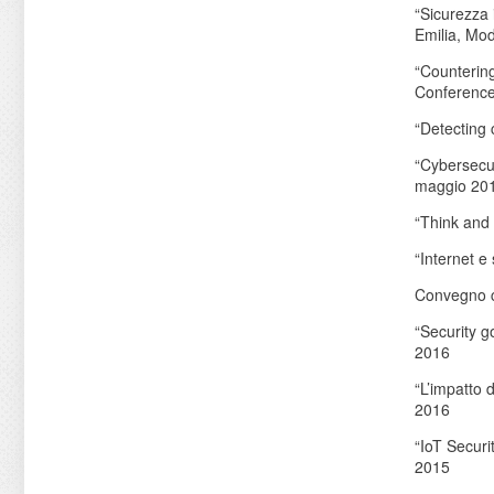
“Sicurezza 
Emilia, Mo
“Countering
Conference 
“Detecting 
“Cybersecur
maggio 20
“Think and 
“Internet e
Convegno co
“Security g
2016
“L’impatto 
2016
“IoT Securi
2015