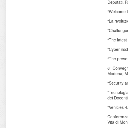
Deputati, R
“Welcome t
“La rivoluz
“Challenges
“The latest
“Cyber risc
“The presen
6° Convegn
Modena; M
“Security a
“Tecnologia
dei Docenti
“Vehicles 4
Conferenza 
Vita di Mon