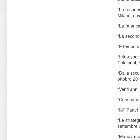
“La respons
Milano, no
“La (mancat
“La seconda
“È tempo di
“Info-cyber
Colajanni, 
“Dalla secu
ottobre 20
“Venti ann
“Consequenc
“IoT Panel
“Le strateg
settembre 
“Manovre of