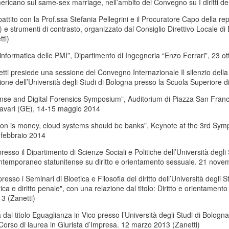
mericano sul same-sex marriage, nell’ambito del Convegno su I diritti d
battito con la Prof.ssa Stefania Pellegrini e il Procuratore Capo della 
 e strumenti di contrasto, organizzato dal Consiglio Direttivo Locale
ti)
informatica delle PMI”, Dipartimento di Ingegneria “Enzo Ferrari”, 23 o
netti presiede una sessione del Convegno Internazionale Il silenzio della 
ne dell’Università degli Studi di Bologna presso la Scuola Superiore di
nse and Digital Forensics Symposium”, Auditorium di Piazza San Franc
avari (GE), 14-15 maggio 2014
ation is money, cloud systems should be banks”, Keynote at the 3rd S
febbraio 2014
esso il Dipartimento di Scienze Sociali e Politiche dell’Università degli S
ontemporaneo statunitense su diritto e orientamento sessuale. 21 nove
presso i Seminari di Bioetica e Filosofia del diritto dell’Università degli
ica e diritto penale", con una relazione dal titolo: Diritto e orientament
3 (Zanetti)
dal titolo Eguaglianza in Vico presso l’Università degli Studi di Bologn
l Corso di laurea in Giurista d’Impresa. 12 marzo 2013 (Zanetti)